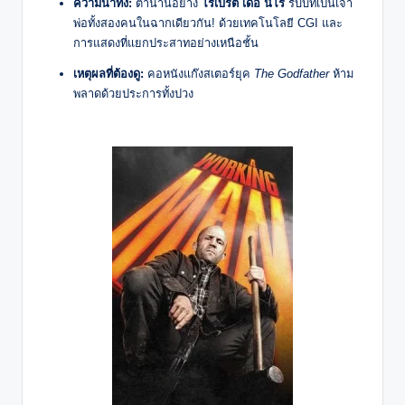
ความน่าทึ่ง:
ตำนานอย่าง
โรเบิร์ต เดอ นีโร
รับบทเป็นเจ้า
พ่อทั้งสองคนในฉากเดียวกัน! ด้วยเทคโนโลยี CGI และ
การแสดงที่แยกประสาทอย่างเหนือชั้น
เหตุผลที่ต้องดู:
คอหนังแก๊งสเตอร์ยุค
The Godfather
ห้าม
พลาดด้วยประการทั้งปวง