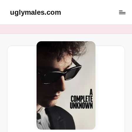
uglymales.com
Skip
to
content