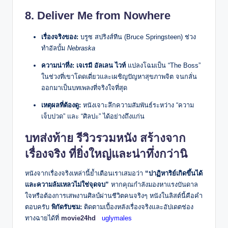
8. Deliver Me from Nowhere
เรื่องจริงของ:
บรูซ สปริงส์ทีน (Bruce Springsteen) ช่วง
ทำอัลบั้ม
Nebraska
ความน่าทึ่ง:
เจเรมี อัลเลน ไวท์
แปลงโฉมเป็น “The Boss”
ในช่วงที่เขาโดดเดี่ยวและเผชิญปัญหาสุขภาพจิต จนกลั่น
ออกมาเป็นบทเพลงที่จริงใจที่สุด
เหตุผลที่ต้องดู:
หนังเจาะลึกความสัมพันธ์ระหว่าง “ความ
เจ็บปวด” และ “ศิลปะ” ได้อย่างถึงแก่น
บทส่งท้าย รีวิวรวมหนัง สร้างจาก
เรื่องจริง ที่ยิ่งใหญ่และน่าทึ่งกว่านิ
หนังจากเรื่องจริงเหล่านี้ย้ำเตือนเราเสมอว่า
“ปาฏิหาริย์เกิดขึ้นได้
และความล้มเหลวไม่ใช่จุดจบ”
หากคุณกำลังมองหาแรงบันดาล
ใจหรือต้องการเสพงานศิลป์ผ่านชีวิตคนจริงๆ หนังในลิสต์นี้คือคำ
ตอบครับ
พิกัดรับชม:
ติดตามเบื้องหลังเรื่องจริงและอัปเดตช่อง
ทางฉายได้ที่
movie24hd
uglymales