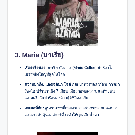
3. Maria (มาเรีย)
เรื่องจริงของ:
มาเรีย คัลลาส (Maria Callas) นักร้องโอ
เปร่าที่ยิ่งใหญ่ที่สุดในโลก
ความน่าทึ่ง:
แองเจลินา โจลี
กลับมาทวงบัลลังก์ด้วยการฝึก
ร้องโอเปร่านานถึง 7 เดือน เพื่อถ่ายทอดวาระสุดท้ายอัน
แสนเศร้าในปารีสของดีว่าผู้มีชีวิตอาภัพ
เหตุผลที่ต้องดู:
งานภาพที่สวยงามราวกับภาพวาดและการ
แสดงระดับลุ้นออสการ์ที่จะทำให้คุณเสียน้ำตา