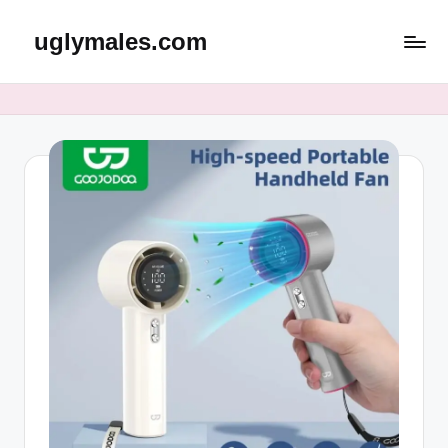
uglymales.com
Skip
to
content