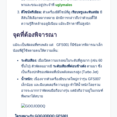
พาและขณะอยู่ประจำที่
uglymales
ดีไซน์พรีเมียม:
ตัวเครื่องมีดีไซน์ที่ดู
เรียบหรูและทันสมัย
มี
สีสันให้เลือกหลากหลาย มักมีการกล่าวถึงว่าตัวบอดี้ให้
ความรู้สึกคล้ายอลูมิเนียม แม้จะมีราคาที่ไม่สูงนัก
จุดที่ต้องพิจารณา
แม้จะเป็นพัดลมที่ทรงพลัง แต่ GFS001 ก็มีข้อควรพิจารณาเล็ก
น้อยที่ผู้ใช้หลายคนให้ความเห็น:
ระดับเสียง:
เมื่อเปิดความแรงลมในระดับที่สูงมาก (เช่น 60
ขึ้นไป) ตัวพัดลมอาจมี
ระดับเสียงที่ค่อนข้างดัง
ตามมา ซึ่ง
เป็นเรื่องปกติของพัดลมที่เน้นพลังลมแรงสูง (Turbo Jet)
น้ำหนัก:
เนื่องจากตัวเครื่องมีขนาดใหญ่กว่ารุ่น GFS007
เล็กน้อย และมีแบตเตอรี่ความจุสูง ทำให้น้ำหนักโดยรวม
อาจจะมากกว่าพัดลมมือถือบางรุ่น แต่ยังถือว่าอยู่ในเกณฑ์
ที่พกพาได้สบาย
ใครเหมาะกับ GOOJODOQ GFS001