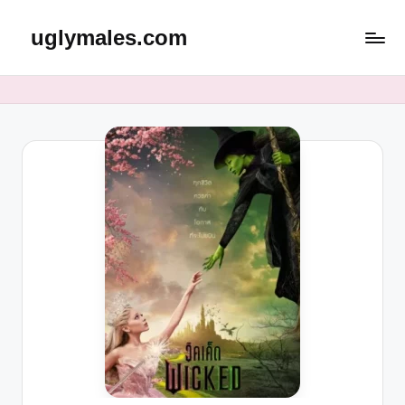
uglymales.com
Skip
to
content