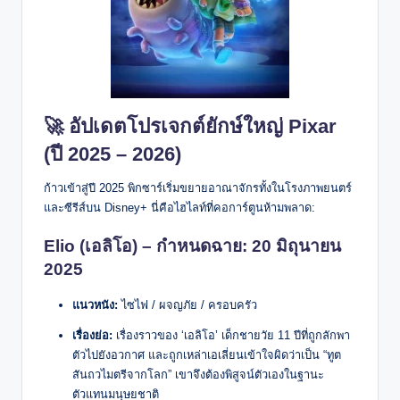
🚀 อัปเดตโปรเจกต์ยักษ์ใหญ่ Pixar
(ปี 2025 – 2026)
ก้าวเข้าสู่ปี 2025 พิกซาร์เริ่มขยายอาณาจักรทั้งในโรงภาพยนตร์
และซีรีส์บน Disney+ นี่คือไฮไลท์ที่คอการ์ตูนห้ามพลาด:
Elio (เอลิโอ) – กำหนดฉาย: 20 มิถุนายน
2025
แนวหนัง:
ไซไฟ / ผจญภัย / ครอบครัว
เรื่องย่อ:
เรื่องราวของ ‘เอลิโอ’ เด็กชายวัย 11 ปีที่ถูกลักพา
ตัวไปยังอวกาศ และถูกเหล่าเอเลี่ยนเข้าใจผิดว่าเป็น “ทูต
สันถวไมตรีจากโลก” เขาจึงต้องพิสูจน์ตัวเองในฐานะ
ตัวแทนมนุษยชาติ