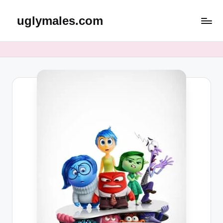
uglymales.com
Skip
to
content