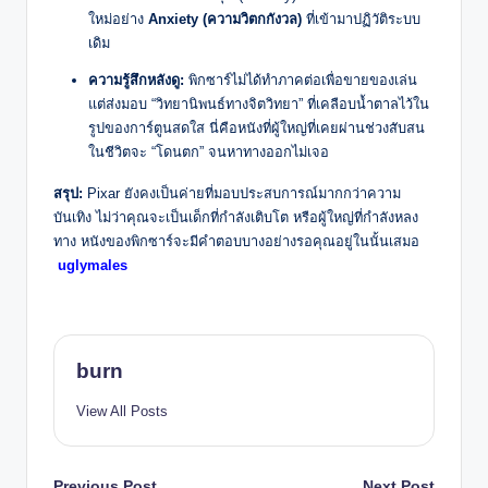
ใหม่อย่าง
Anxiety (ความวิตกกังวล)
ที่เข้ามาปฏิวัติระบบ
เดิม
ความรู้สึกหลังดู:
พิกซาร์ไม่ได้ทำภาคต่อเพื่อขายของเล่น
แต่ส่งมอบ “วิทยานิพนธ์ทางจิตวิทยา” ที่เคลือบน้ำตาลไว้ใน
รูปของการ์ตูนสดใส นี่คือหนังที่ผู้ใหญ่ที่เคยผ่านช่วงสับสน
ในชีวิตจะ “โดนตก” จนหาทางออกไม่เจอ
สรุป:
Pixar ยังคงเป็นค่ายที่มอบประสบการณ์มากกว่าความ
บันเทิง ไม่ว่าคุณจะเป็นเด็กที่กำลังเติบโต หรือผู้ใหญ่ที่กำลังหลง
ทาง หนังของพิกซาร์จะมีคำตอบบางอย่างรอคุณอยู่ในนั้นเสมอ
uglymales
burn
View All Posts
Previous Post
Next Post